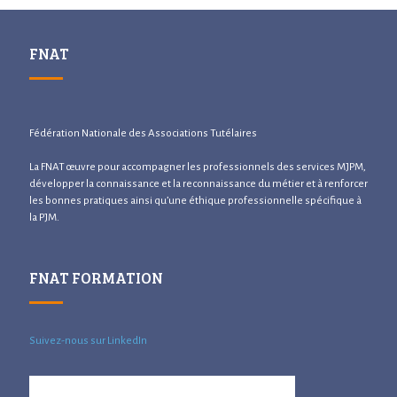
FNAT
Fédération Nationale des Associations Tutélaires
La FNAT œuvre pour accompagner les professionnels des services MJPM,
développer la connaissance et la reconnaissance du métier et à renforcer
les bonnes pratiques ainsi qu’une éthique professionnelle spécifique à
la PJM.
FNAT FORMATION
Suivez-nous sur LinkedIn