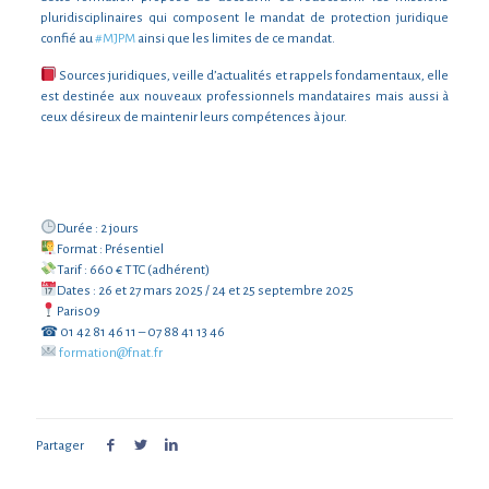
pluridisciplinaires qui composent le mandat de protection juridique
confié au
#
MJPM
ainsi que les limites de ce mandat.
Sources juridiques, veille d’actualités et rappels fondamentaux, elle
est destinée aux nouveaux professionnels mandataires mais aussi à
ceux désireux de maintenir leurs compétences à jour.
Durée : 2 jours
Format : Présentiel
Tarif : 660 € TTC (adhérent)
Dates : 26 et 27 mars 2025 / 24 et 25 septembre 2025
Paris09
☎ 01 42 81 46 11 – 07 88 41 13 46
formation@fnat.fr
Partager