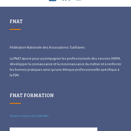
FNAT
Fédération Nationale des Associations Tutélaires
La FNAT œuvre pour accompagner les professionnels des services MJPM,
développer la connaissance et la reconnaissance du métier et à renforcer
les bonnes pratiques ainsi qu’une éthique professionnelle spécifique à
la PJM.
FNAT FORMATION
Suivez-nous sur LinkedIn